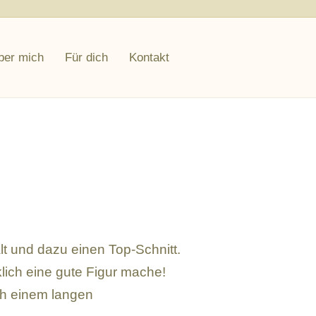
Facebook
Youtube
Instagram
ber mich
Für dich
Kontakt
lt und dazu einen Top-Schnitt.
lich eine gute Figur mache!
ch einem langen