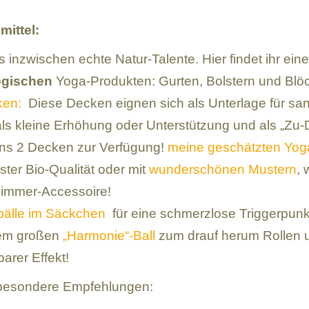
mittel:
 inzwischen echte Natur-Talente. Hier findet ihr ei
ogischen
Yoga-Produkten: Gurten, Bolstern und Blö
ken:
Diese Decken eignen sich als Unterlage für sa
als kleine Erhöhung oder Unterstützung und als „Zu
ns 2 Decken zur Verfügung!
meine geschätzten Yo
ster Bio-Qualität oder mit
wunderschönen Mustern
, 
immer-Accessoire!
bälle im Säckchen
für eine schmerzlose Triggerpu
em großen
„Harmonie“-Ball
zum drauf herum Rollen 
arer Effekt!
 besondere Empfehlungen: