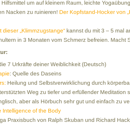
 Hilfsmittel um auf kleinem Raum, leichte Yogaübun
en Nacken zu ruinieren!
Der Kopfstand-Hocker von „F
t dieser „Klimmzugstange“
kannst du mit 3 – 5 mal 
hultern in 3 Monaten vom Schmerz befreien. Macht 
ur:
e 7 Urkräfte deiner Weiblichkeit
(Deutsch)
apie
: Quelle des Daseins
rs:
Heilung und Selbstverwirklichung durch körperba
erstützten Weg zu tiefer und erfüllender Meditation s
nglisch, aber als Hörbuch sehr gut und einfach zu v
 Intelligence of the Body
oga Praxisbuch von Ralph Skuban und Richard Hac