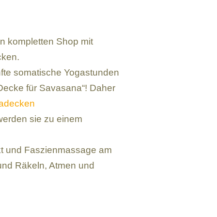
nen kompletten Shop mit
cken.
nfte somatische Yogastunden
-Decke für Savasana“! Daher
gadecken
werden sie zu einem
nkt und Faszienmassage am
und Räkeln, Atmen und