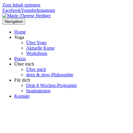
Zum Inhalt springen
Facebook
Youtube
Instagram
Navigation
Home
Yoga
Über Yoga
Aktuelle Kurse
Workshops
Praxis
Über mich
Über mich
deep & slow-Philosophie
Für dich
Dein 8 Wochen-Programm
Inspirationen
Kontakt
In der authentischen Begegnung
unserer tiefsten körperlichen Präsenz
heilen unsere Seelen.