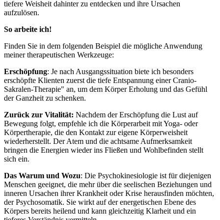
tiefere Weisheit dahinter zu entdecken und ihre Ursachen
aufzulösen.
So arbeite ich!
Finden Sie in dem folgenden Beispiel die mögliche Anwendung
meiner therapeutischen Werkzeuge:
Erschöpfung
: Je nach Ausgangssituation biete ich besonders
erschöpfte Klienten zuerst die tiefe Entspannung einer Cranio-
Sakralen-Therapie" an, um dem Körper Erholung und das Gefühl
der Ganzheit zu schenken.
Zurück zur Vitalität:
Nachdem der Erschöpfung die Lust auf
Bewegung folgt, empfehle ich die Körperarbeit mit Yoga- oder
Körpertherapie, die den Kontakt zur eigene Körperweisheit
wiederherstellt. Der Atem und die achtsame Aufmerksamkeit
bringen die Energien wieder ins Fließen und Wohlbefinden stellt
sich ein.
Das Warum und Wozu
: Die Psychokinesiologie ist für diejenigen
Menschen geeignet, die mehr über die seelischen Beziehungen und
inneren Ursachen ihrer Krankheit oder Krise herausfinden möchten,
der Psychosomatik. Sie wirkt auf der energetischen Ebene des
Körpers bereits heilend und kann gleichzeitig Klarheit und ein
tieferes Verständnis vermitteln.